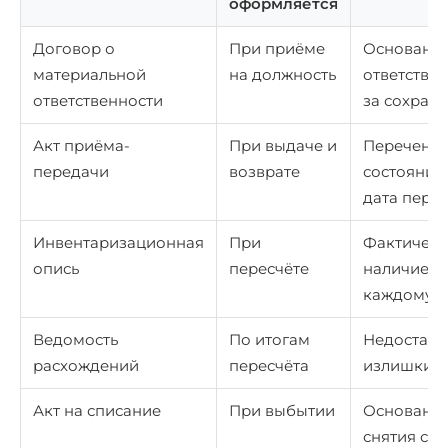
оформляется
Договор о
При приёме
Основани
материальной
на должность
ответстве
ответственности
за сохранн
Акт приёма-
При выдаче и
Перечень,
передачи
возврате
состояние
дата пере
Инвентаризационная
При
Фактическ
опись
пересчёте
наличие п
каждому 
Ведомость
По итогам
Недостачи
расхождений
пересчёта
излишки
Акт на списание
При выбытии
Основани
снятия с у