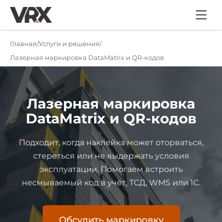
Главная
Услуги и решения
Лазерная маркировка DataMatrix и QR-кодов
Лазерная маркировка
DataMatrix и QR-кодов
Подходит, когда наклейка может оторваться,
стереться или не выдержать условия
эксплуатации. Помогаем встроить
несмываемый код в учёт, ТСД, WMS или 1С.
Обсудить маркировку