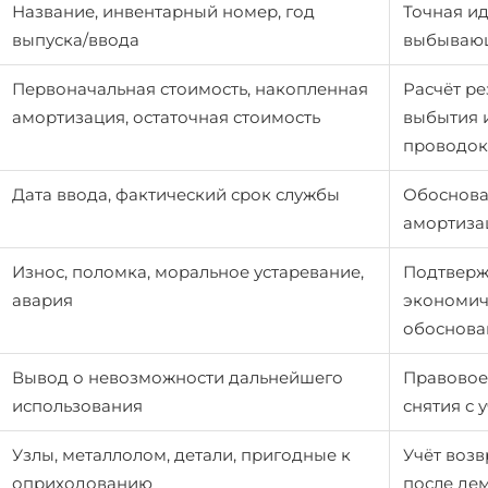
Название, инвентарный номер, год
Точная и
выпуска/ввода
выбывающ
Первоначальная стоимость, накопленная
Расчёт ре
амортизация, остаточная стоимость
выбытия 
проводок
Дата ввода, фактический срок службы
Обоснова
амортиза
Износ, поломка, моральное устаревание,
Подтвер
авария
экономич
обоснова
Вывод о невозможности дальнейшего
Правовое
использования
снятия с 
Узлы, металлолом, детали, пригодные к
Учёт воз
оприходованию
после де