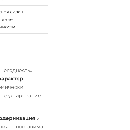
кая сила и
ление
нности
 негодность»
характер
.
омически
ное устаревание
модернизация
и
ния сопоставима