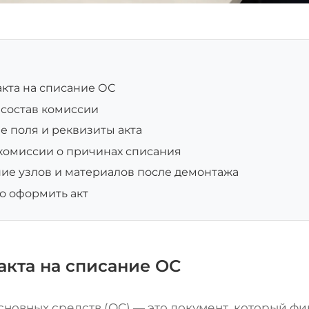
кта на списание ОС
 состав комиссии
 поля и реквизиты акта
комиссии о причинах списания
ие узлов и материалов после демонтажа
о оформить акт
акта на списание ОС
сновных средств (ОС) — это документ, который фи