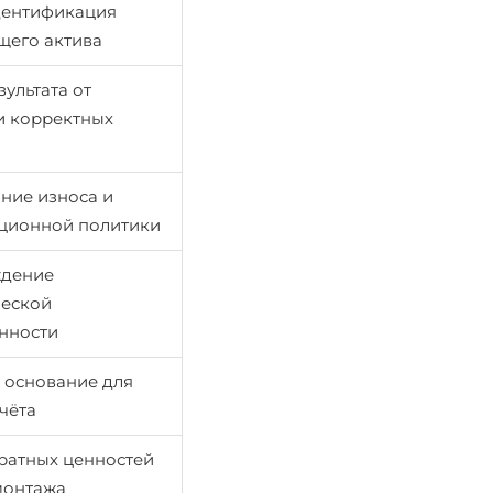
дентификация
его актива
зультата от
и корректных
ние износа и
ционной политики
ждение
еской
нности
 основание для
учёта
вратных ценностей
монтажа