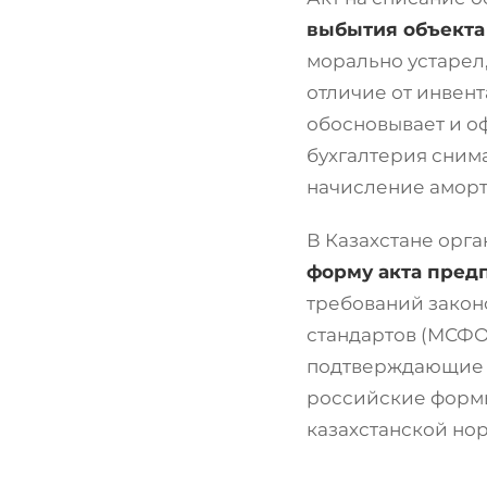
выбытия объекта 
морально устарел
отличие от инвент
обосновывает и о
бухгалтерия снима
начисление аморт
В Казахстане орг
форму акта пред
требований законо
стандартов (МСФО
подтверждающие о
российские формы
казахстанской но