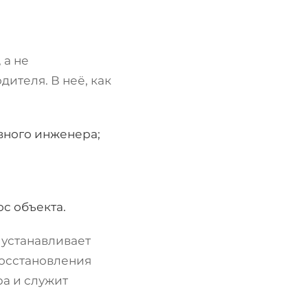
, а не
ителя. В неё, как
вного инженера;
с объекта.
 устанавливает
восстановления
ра и служит