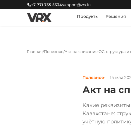
+7 771 755 5334
support@vrx.kz
Продукты
Решения
Главная
Полезное
Акт на списание ОС: структура и
Полезное
14 мая 20
Акт на с
Какие реквизиты 
Казахстане: стру
учётную политику