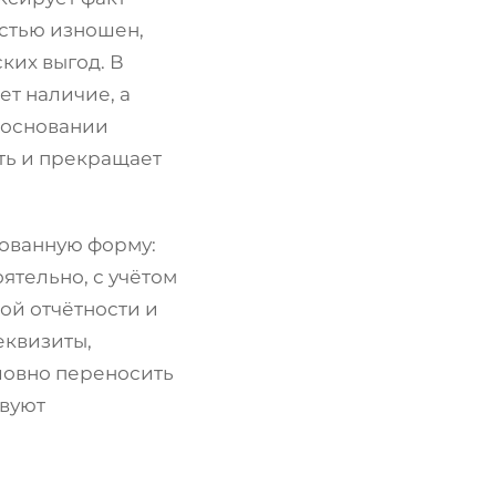
остью изношен,
ких выгод. В
ет наличие, а
 основании
сть и прекращает
рованную форму:
ятельно, с учётом
ой отчётности и
еквизиты,
ловно переносить
твуют