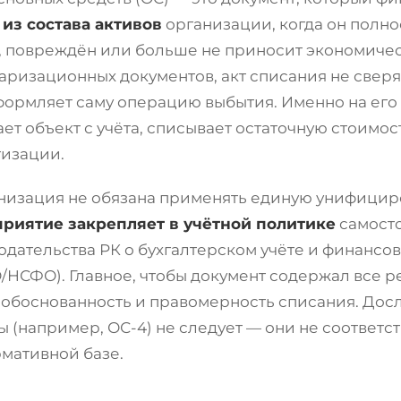
из состава активов
организации, когда он полн
, повреждён или больше не приносит экономичес
аризационных документов, акт списания не сверя
формляет саму операцию выбытия. Именно на его
ет объект с учёта, списывает остаточную стоимо
изации.
анизация не обязана применять единую унифици
приятие закрепляет в учётной политике
самосто
дательства РК о бухгалтерском учёте и финансов
/НСФО). Главное, чтобы документ содержал все р
боснованность и правомерность списания. Дос
 (например, ОС-4) не следует — они не соответс
рмативной базе.