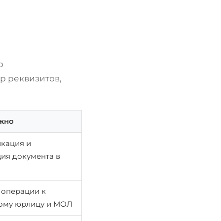
о
р реквизитов,
жно
кация и
ция документа в
 операции к
ому юрлицу и МОЛ