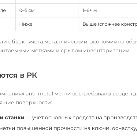
лле
0–5 см
1–6+ м
Ниже
Выше (сложнее констр
ли объект учёта металлический, экономия на обы
читаемыми метками и срывом инвентаризации.
ются в РК
омпаниях anti-metal метки востребованы везде, г
ящие поверхности:
и станки
— учёт основных средств на производств
метки повышенной прочности на ключи, оснастку