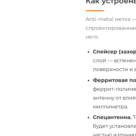
Как устроены
Anti-metal метка 
спроектированная 
него.
Спейсер (зазор
слой — вспенен
поверхности и 
Ферритовая по
феррит-полимер
антенну от вли
миллиметра.
Спецантенна.
Т
будет установл
частью излучаю