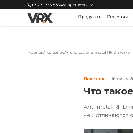
+7 771 755 5334
support@vrx.kz
Продукты
Решения
Главная
Полезное
Что такое anti-metal RFID-метки
Полезное
16 июня 2
Что такое
Anti-metal RFID-
чем отличаются о