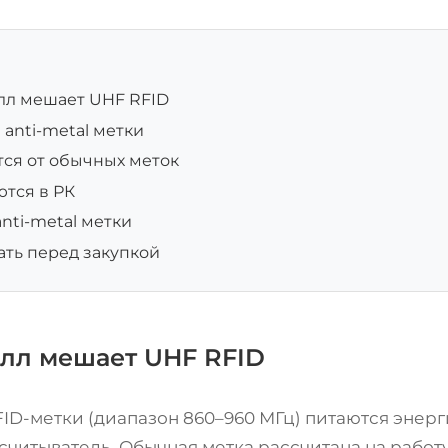
лл мешает UHF RFID
 anti-metal метки
тся от обычных меток
тся в РК
anti-metal метки
ать перед закупкой
лл мешает UHF RFID
ID-метки (диапазон 860–960 МГц) питаются энер
считыватель. Обычная метка рассчитана на работу