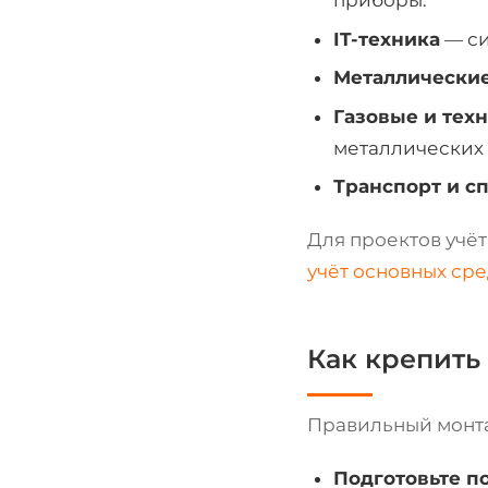
приборы.
IT-техника
— си
Металлические
Газовые и тех
металлических 
Транспорт и с
Для проектов учё
учёт основных сре
Как крепить 
Правильный монта
Подготовьте п