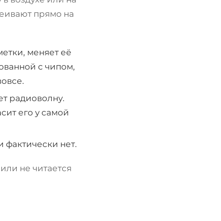
леивают прямо на
етки, меняет её
ованной с чипом,
вовсе.
т радиоволну.
сит его у самой
и фактически нет.
 или не читается