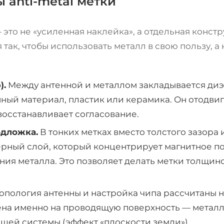
 anti-metal метки
— это не «усиленная наклейка», а отдельная констр
так, чтобы использовать металл в свою пользу, а 
).
Между антенной и металлом закладывается ди
ный материал, пластик или керамика. Он отодвиг
восстанавливает согласование.
дложка.
В тонких метках вместо толстого зазора
ный слой, который концентрирует магнитное по
яния металла. Это позволяет делать метки толщин
опология антенны и настройка чипа рассчитаны на
ена именно на проводящую поверхность — металл
щей системы (эффект «плоскости земли»).