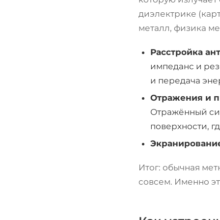
диэлектрике (карт
металл, физика м
Расстройка ан
импеданс и рез
и передача эне
Отражения и п
Отражённый сиг
поверхности, гд
Экранирование
Итог: обычная мет
совсем. Именно эт