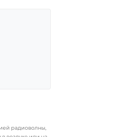
гией радиоволны,
 в воздухе или на