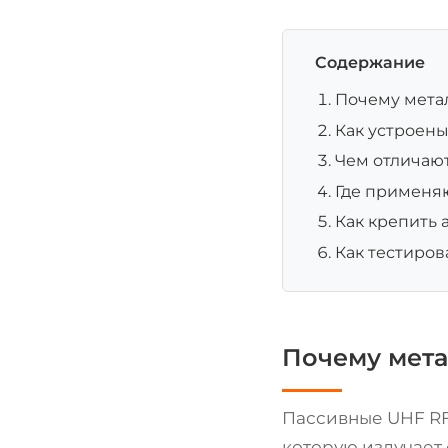
Содержание
Почему мета
Как устроены
Чем отличаю
Где применяю
Как крепить 
Как тестиров
Почему мета
Пассивные UHF RF
которую излучает 