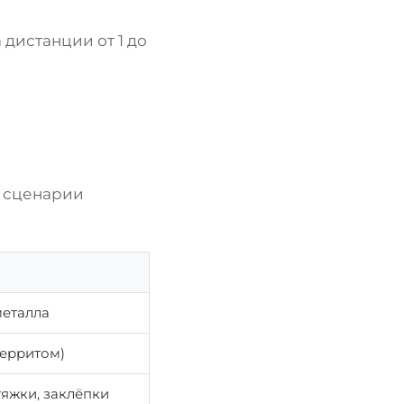
 дистанции от 1 до
и сценарии
металла
ферритом)
тяжки, заклёпки