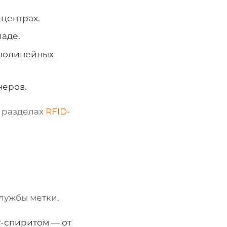
-центрах.
ладе.
иволинейных
неров.
в разделах
RFID-
лужбы метки.
-спиритом — от