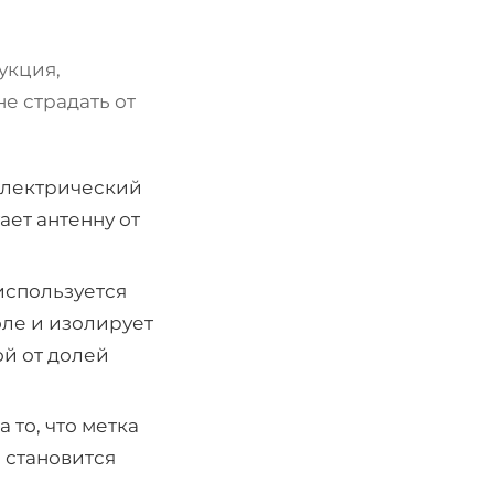
укция,
не страдать от
электрический
ает антенну от
 используется
ле и изолирует
ой от долей
 то, что метка
 становится