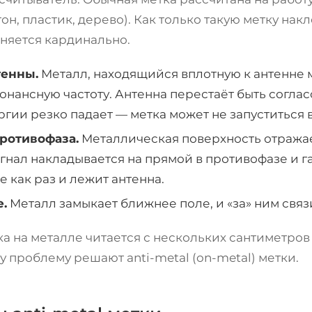
он, пластик, дерево). Как только такую метку нак
еняется кардинально.
тенны.
Металл, находящийся вплотную к антенне м
онансную частоту. Антенна перестаёт быть соглас
ргии резко падает — метка может не запуститься 
ротивофаза.
Металлическая поверхность отражае
нал накладывается на прямой в противофазе и га
е как раз и лежит антенна.
.
Металл замыкает ближнее поле, и «за» ним связ
ка на металле читается с нескольких сантиметров
у проблему решают anti-metal (on-metal) метки.