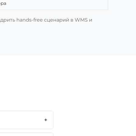
ора
дрить hands-free сценарий в WMS и
+