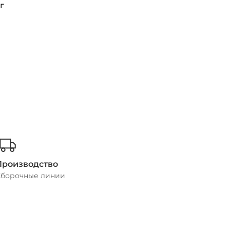
г
Производство
борочные линии