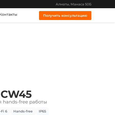
Алматы, Манаса 50Б
Контакты
Получить консультацию
l CW45
 hands-free работы
-Fi 6
Hands-free
IP65