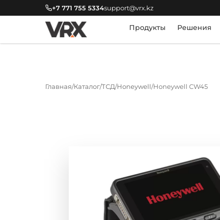
+7 771 755 5334
support@vrx.kz
Продукты
Решения
Главная
Каталог
ТСД
Honeywell
Honeywell CW45