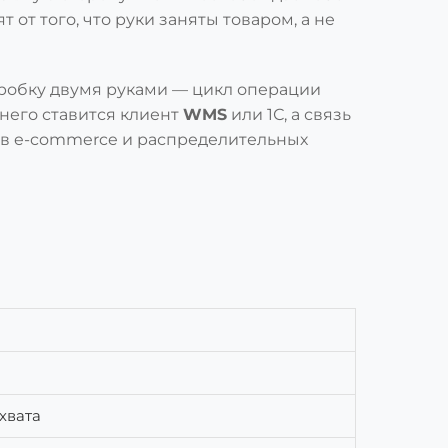
 от того, что руки заняты товаром, а не
оробку двумя руками — цикл операции
 него ставится клиент
WMS
или 1С, а связь
 в e-commerce и распределительных
хвата