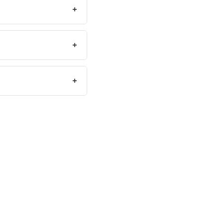
+
+
+