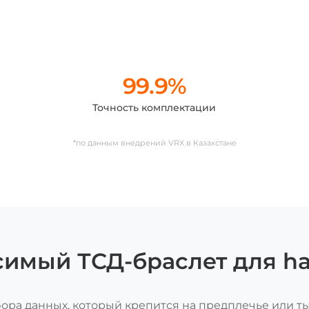
99.9%
Точность комплектации
*по данным внедрений VRX в Казахстане
симый ТСД-браслет для ha
ра данных, который крепится на предплечье или ты