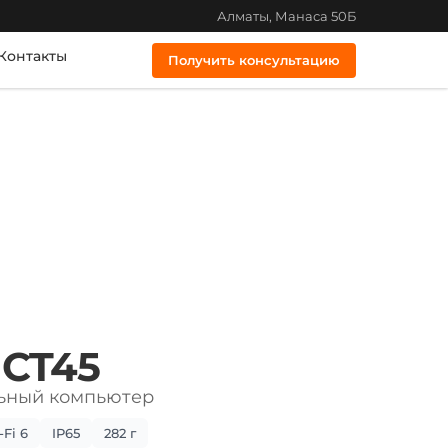
Алматы, Манаса 50Б
Контакты
Получить консультацию
 CT45
ьный компьютер
-Fi 6
IP65
282 г