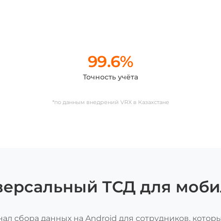
99.6%
Точность учёта
*по данным внедрений VRX в Казахстане
иверсальный ТСД для моб
л сбора данных на Android для сотрудников, которы