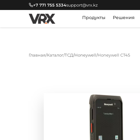
+7 771 755 5334
support@vrx.kz
Продукты
Решения
Главная
Каталог
ТСД
Honeywell
Honeywell CT45