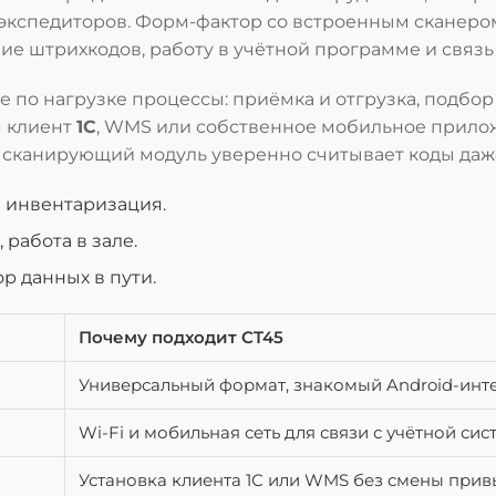
и экспедиторов. Форм-фактор со встроенным сканер
е штрихкодов, работу в учётной программе и связь 
 по нагрузке процессы: приёмка и отгрузка, подбор 
я клиент
1С
, WMS или собственное мобильное прило
 сканирующий модуль уверенно считывает коды даж
 инвентаризация.
 работа в зале.
р данных в пути.
Почему подходит CT45
Универсальный формат, знакомый Android-инт
Wi-Fi и мобильная сеть для связи с учётной си
Установка клиента 1С или WMS без смены при