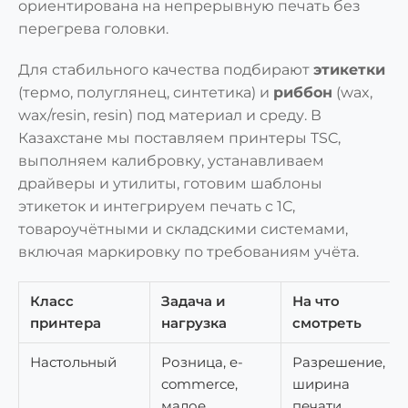
ориентирована на непрерывную печать без
перегрева головки.
Для стабильного качества подбирают
этикетки
(термо, полуглянец, синтетика) и
риббон
(wax,
wax/resin, resin) под материал и среду. В
Казахстане мы поставляем принтеры TSC,
выполняем калибровку, устанавливаем
драйверы и утилиты, готовим шаблоны
этикеток и интегрируем печать с 1С,
товароучётными и складскими системами,
включая маркировку по требованиям учёта.
Класс
Задача и
На что
принтера
нагрузка
смотреть
Настольный
Розница, e-
Разрешение,
commerce,
ширина
малое
печати,