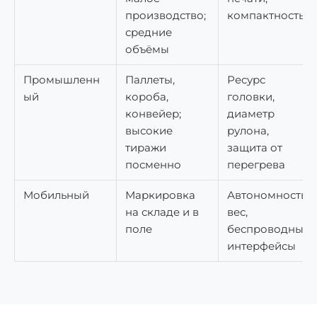
производство;
компактность
средние
объёмы
Промышленн
Паллеты,
Ресурс
ый
короба,
головки,
конвейер;
диаметр
высокие
рулона,
тиражи
защита от
посменно
перегрева
Мобильный
Маркировка
Автономность,
на складе и в
вес,
поле
беспроводные
интерфейсы