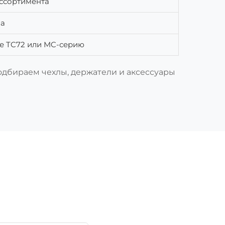
ссортимента
ла
те TC72 или MC-серию
одбираем чехлы, держатели и аксессуары