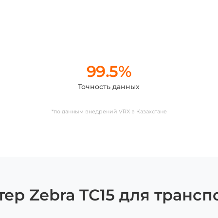
99.5%
Точность данных
*по данным внедрений VRX в Казахстане
р Zebra TC15 для транспо