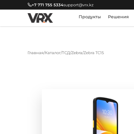
+7 771 755 5334
support@vrx.kz
Продукты
Решения
Главная
Каталог
ТСД
Zebra
Zebra TC15