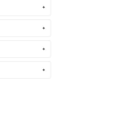
+
+
+
+