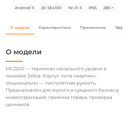
Android 11
2D SE4100
Wi-Fi 5
IP65
280 г
О модели
Характеристики
Применение
Эффек
О модели
MC2200 — терминал начального уровня в
линейке Zebra. Корпус типа «кирпич»,
опционально — пистолетная рукоять.
Предназначен для малого и среднего бизнеса:
инвентаризация, приёмка товара, проверка
ценников.