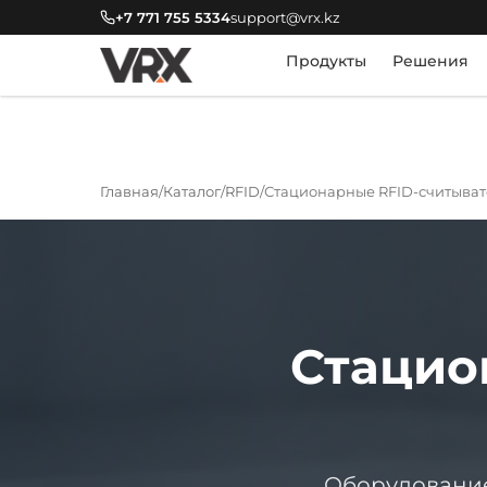
+7 771 755 5334
support@vrx.kz
Продукты
Решения
Главная
Каталог
RFID
Стационарные RFID-считыва
Стацио
Оборудование 