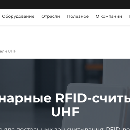
Оборудование
Отрасли
Полезное
О компании
тели UHF
нарные RFID-счит
UHF
для постоянных зон считывания: RFID-во