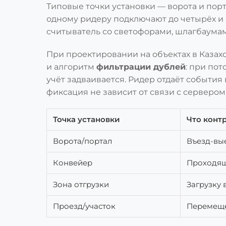
Типовые точки установки — ворота и пор
одному ридеру подключают до четырёх и 
считыватель со светофорами, шлагбаумам
При проектировании на объектах в Казах
и алгоритм
фильтрации дублей
: при по
учёт задваивается. Ридер отдаёт события
фиксация не зависит от связи с сервером
Точка установки
Что конт
Ворота/портал
Въезд-вы
Конвейер
Проходя
Зона отгрузки
Загрузку 
Проезд/участок
Перемеще