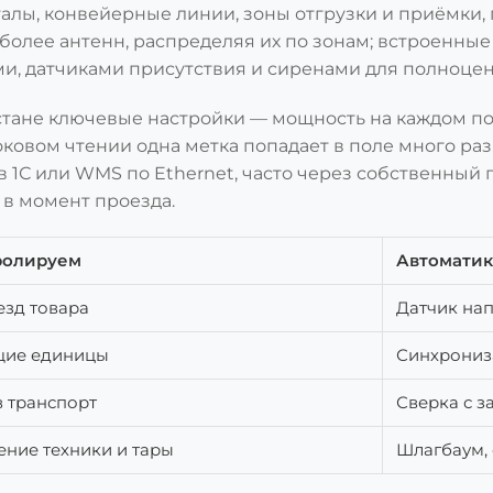
талы, конвейерные линии, зоны отгрузки и приёмки,
более антенн, распределяя их по зонам; встроенные
и, датчиками присутствия и сиренами для полноцен
стане ключевые настройки — мощность на каждом по
токовом чтении одна метка попадает в поле много раз
 в 1С или WMS по Ethernet, часто через собственный
 в момент проезда.
ролируем
Автоматик
езд товара
Датчик нап
щие единицы
Синхрониз
в транспорт
Сверка с 
ние техники и тары
Шлагбаум,