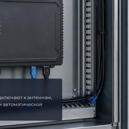
ключают к антеннам,
м автоматической