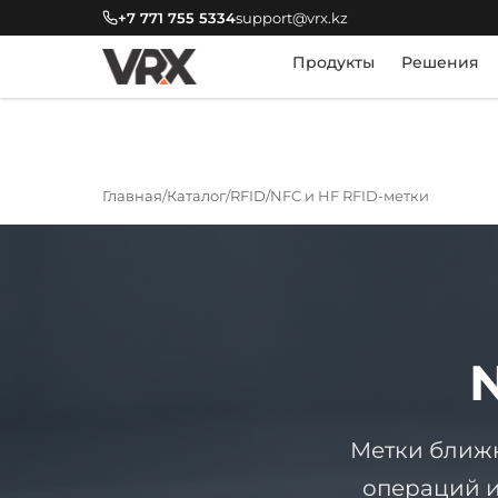
+7 771 755 5334
support@vrx.kz
Продукты
Решения
Главная
Каталог
RFID
NFC и HF RFID-метки
Метки ближн
операций и