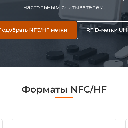
настольным считывателем.
Подобрать NFC/HF метки
RFID-метки UH
Форматы NFC/HF