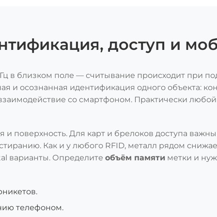
ентификация, доступ и м
МГц в близком поле — считывание происходит при по
ная и осознанная идентификация одного объекта: ко
 взаимодействие со смартфоном. Практически любой
 и поверхность. Для карт и брелоков доступа важны 
истиранию. Как и у любого RFID, металл рядом снижае
tal варианты. Определите
объём памяти
метки и ну
рникетов.
анию телефоном.