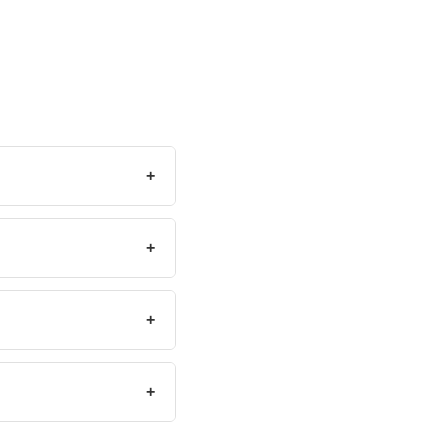
+
+
+
+