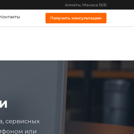
Алматы, Манаса 50Б
Контакты
Получить консультацию
и
а, сервисных
ртфоном или