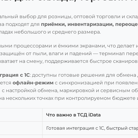
льный выбор для розницы, оптовой торговли и скла
ва подходят для
приёмки, инвентаризации, переоц
ладах небольшого и среднего размера.
ыми процессорами и ёмкими экранами, что делает
 защищён от пыли, влаги и падений — терминал пер
 хватает на смену, поддерживается быстрое сканиро
грация с 1С
: доступны готовые решения для обмена 
ается
офлайн-режим
с синхронизацией при появлени
ем с настройкой обмена, маркировкой и сервисным о
на нескольких точках при контролируемом бюджете 
Что важно в ТСД iData
Готовая интеграция с 1С, быстрый ста