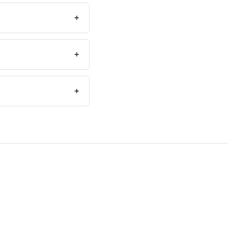
+
+
+