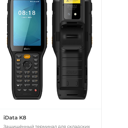
iData K8
Защищённый терминал для складских