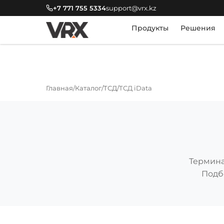
+7 771 755 5334
support@vrx.kz
Продукты
Решения
Главная
Каталог
ТСД
ТСД iData
Термина
Подб