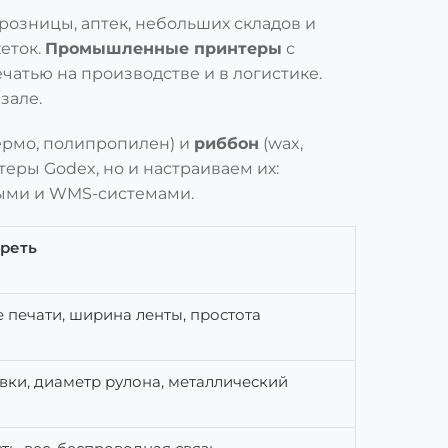
розницы, аптек, небольших складов и
еток.
Промышленные принтеры
с
атью на производстве и в логистике.
зале.
ермо, полипропилен) и
риббон
(wax,
теры Godex, но и настраиваем их:
тными и WMS-системами.
треть
 печати, ширина ленты, простота
вки, диаметр рулона, металлический