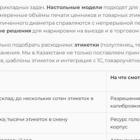
рикладных задач.
Настольные модели
подходят для 
умеренные объёмы печати ценников и товарных этик
личенного диаметра справляются с непрерывной печ
ые решения
для маркировки на выезде и в торговом 
льно подобрать расходники:
этикетки
(полуглянец, т
 хранения. Мы в Казахстане не только поставляем прин
ов, шаблоны этикеток и интеграция с 1С, товароучё
На что смо
склад; до нескольких сотен этикеток в
Разрешение
калибровки
а; тысячи этикеток в смену
Ресурс голо
корпус