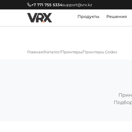
+7 771 755 5334
support@vrx.kz
Продукты
Решения
Главная
Каталог
Принтеры
Принтеры Godex
Принт
Подбор